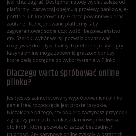
jeśli chcą zagrać. Dostępne metody wypłat zależą od
platformy i zazwyczaj obejmują przelewy bankowe, e-
portfele lub kryptowaluty. Gracze powinni wybierać
zaufane i licencjonowane platformy, aby
zagwarantować sobie uczciwość i bezpieczeństwo
gry. Szeroki wybór wersji pozwala dopasować
rozgrywkę do indywidualnych preferencji i stylu gry.
Kasyna online mogą zapewnić graczom bonusy,
które będą dostępne do wykorzystania w Plinko.
Dlaczego warto spróbować online
plinko?
Jeśli jesteś zainteresowany wypróbowaniem plinko
game free, rozpoczęcie jest proste i szybkie.
Niezależnie od tego, czy dopiero zaczynasz przygodę
z grą, czy po prostu szukasz darmowej możliwości,
oto kroki, które pozwolą Ci zacząć bez żadnych
trudności. Gry kasynowe online zyskały w ostatnich