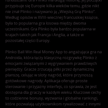
funduszami. Gra Plinko ma długą historię, jej początki
przypisuje się Europie kilka wieków temu, gdzie nikt
nie znał Plinko i nazywano ją „Wiejską Grą Plinko”.
Według opisów w XVIII-wiecznej francuskiej książce,
była to popularna gra losowa między dwoma
uczestnikami. Gra Plinko była bardzo popularna w
krajach takich jak Francja i Anglia, a także w
pozostałej części Europy.
Plinko Ball Win Real Money App to angażująca gra na
Androida, która łączy klasyczną rozgrywkę Plinko z
emocjami związanymi z wygrywaniem prawdziwych
pieniędzy. Gracze zrzucają piłki przez dynamiczną
planszę, celując w sloty nagród, które przynoszą
gotówkowe nagrody. Aplikacja oferuje proste
sterowanie i przyjazny interfejs, co sprawia, że jest
dostępna dla graczy w każdym wieku. Kluczowe cechy
to codzienne bonusy, wyzwania i globalne rankingi,
które pozwalają użytkownikom rywalizować z innymi