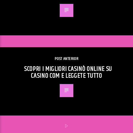
POST ANTERIOR
SCOPRI I MIGLIORI CASINÒ ONLINE SU
CASINO COM E LEGGETE TUTTO