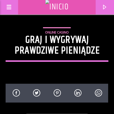
ONLINE CASINO
GRAJ I WYGRYWAJ
TU RADIO.NL
TU RADIO EN ESPAÑOL
PRAWDZIWE PIENIĄDZE