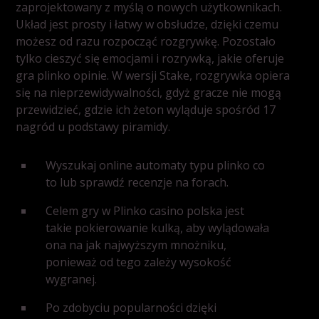
zaprojektowany z myślą o nowych użytkownikach.
Układ jest prosty i łatwy w obsłudze, dzięki czemu
możesz od razu rozpocząć rozgrywkę. Pozostało
tylko cieszyć się emocjami i rozrywką, jakie oferuje
gra plinko opinie. W wersji Stake, rozgrywka opiera
się na nieprzewidywalności, gdyż gracze nie mogą
przewidzieć, gdzie ich żeton wyląduje spośród 17
nagród u podstawy piramidy.
Wyszukaj online automaty typu plinko co
to lub sprawdź recenzje na forach.
Celem gry w Plinko casino polska jest
takie pokierowanie kulką, aby wylądowała
ona na jak najwyższym mnożniku,
ponieważ od tego zależy wysokość
wygranej.
Po zdobyciu popularności dzięki