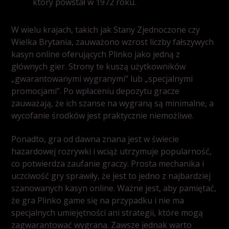
który powstał w 1972 roku.
W wielu krajach, takich jak Stany Zjednoczone czy
Wielka Brytania, zauważono wzrost liczby fałszywych
kasyn online oferujących Plinko jako jedną z
głównych gier. Strony te kuszą użytkowników
„gwarantowanymi wygranymi” lub „specjalnymi
promocjami”. Po wpłaceniu depozytu gracze
zauważają, że ich szanse na wygraną są minimalne, a
wycofanie środków jest praktycznie niemożliwe.
Ponadto, gra od dawna znana jest w świecie
hazardowej rozrywki i wciąż utrzymuje popularność,
co potwierdza zaufanie graczy. Prosta mechanika i
uczciwość gry sprawiły, że jest to jedno z najbardziej
szanowanych kasyn online. Ważne jest, aby pamiętać,
że gra Plinko game się na przypadku i nie ma
specjalnych umiejętności ani strategii, które mogą
zagwarantować wygraną. Zawsze jednak warto