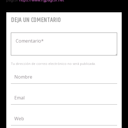
pagcor
https://www.ngpagcor.net
DEJA UN COMENTARIO
Tu dirección de correo electrónico no será publicada.