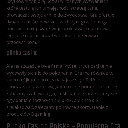
użytkownicy biorą udział w różnych wyzwaniach,
które testują ich umiejętności strategiczne,
prowadząc swoje armie do zwycięstwa. Gra oferuje
dynamiczne środowisko, w którym gracze mogą
budować i ulepszać swoje królestwa, rekrutować
jednostki i brać udział w bitwach przeciwko
przeciwnikom.
plinko casino
Ale na szczęście była firma, której trudności te nie
wydawały się nie do pokonania. Gra ma również to
samo trójkątne pole, składające się z 8-16 linii,
chociaż szary wzór wygląda trochę ponuro jak na tę
zabawną i zabawną grę. Jeśli nagle gracz zmęczy się
oglądaniem toczących się piłek, ale chce się
zrelaksować, zalecamy ponowne skorzystanie z
produktów Bgaming.
Plinko Casino Polska – Popularna Gra