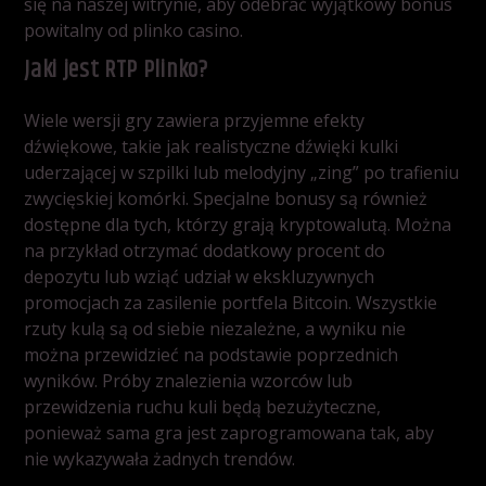
się na naszej witrynie, aby odebrać wyjątkowy bonus
powitalny od plinko casino.
Jaki jest RTP Plinko?
Wiele wersji gry zawiera przyjemne efekty
dźwiękowe, takie jak realistyczne dźwięki kulki
uderzającej w szpilki lub melodyjny „zing” po trafieniu
zwycięskiej komórki. Specjalne bonusy są również
dostępne dla tych, którzy grają kryptowalutą. Można
na przykład otrzymać dodatkowy procent do
depozytu lub wziąć udział w ekskluzywnych
promocjach za zasilenie portfela Bitcoin. Wszystkie
rzuty kulą są od siebie niezależne, a wyniku nie
można przewidzieć na podstawie poprzednich
wyników. Próby znalezienia wzorców lub
przewidzenia ruchu kuli będą bezużyteczne,
ponieważ sama gra jest zaprogramowana tak, aby
nie wykazywała żadnych trendów.