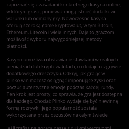
zapoznać się z zasadami konkretnego kasyna online,
w którym grasz, ponieważ mogą istnieć dodatkowe
warunki lub odmiany gry. Nowoczesne kasyna
oferują szeroką gamę kryptowalut, w tym Bitcoin,
Ethereum, Litecoin i wiele innych. Daje to graczom
możliwość wyboru najwygodniejszej metody
płatności.
Kasyno umożliwia obstawianie stawkami w realnych
pieniądzach lub kryptowalutach, co dodaje rozgrywce
dodatkowego dreszczyku. Odkryj, jak grając w
plinko win możesz osiągnąć imponujące zyski oraz
poczuć autentyczne emocje podczas każdej rundy.
Ten krok jest prosty, co sprawia, że gra jest dostępna
dla każdego. Chociaż Plinko wydaje się być niewinną
formą rozrywki, jego popularność została
wykorzystana przez oszustów na całym świecie.
Jeśli trafisz na gorącą passę z dużymi wygranymi,