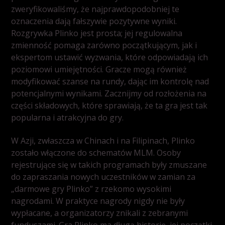
zweryfikowaliśmy, że najprawdopodobniej te
oznaczenia dają fałszywie pozytywne wyniki.
Rozgrywka Plinko jest prosta; jej regulowalna
zmienność pomaga zarówno początkującym, jak i
ekspertom ustawić wyzwania, które odpowiadają ich
poziomowi umiejętności. Gracze mogą również
modyfikować szanse na rundy, dając im kontrolę nad
potencjalnymi wynikami. Zacznijmy od rozłożenia na
części składowych, które sprawiają, że ta gra jest tak
popularna i atrakcyjna do gry.
W Azji, zwłaszcza w Chinach i na Filipinach, Plinko
zostało włączone do schematów MLM. Osoby
rejestrujące się w takich programach były zmuszane
do zapraszania nowych uczestników w zamian za
„darmowe gry Plinko” z rzekomo wysokimi
nagrodami. W praktyce nagrody nigdy nie były
wypłacane, a organizatorzy znikali z zebranymi