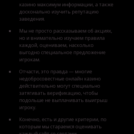
казино максимум информации, а также
досконально изучить репутацию
заведения.
Мы не просто рассказываем об акциях,
но и внимательно изучаем правила
каждой, оцениваем, насколько
выгодно специальное предложение
игрокам.
Отчасти, это правда — многие
недобросовестные онлайн казино
действительно могут специально
затягивать верификацию, чтобы
подольше не выплачивать выигрыш
игроку.
Конечно, есть и другие критерии, по
которым мы стараемся оценивать
каждый сайт со слотами.