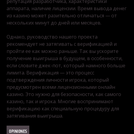
репутация разработчика, характеристики
аппарата, наличие лицензии. Время вывода денег
из казино может разительно отличаться — от
нескольких минут до дней или месяцев.
Однако, руководство нашего проекта
рекомендует не затягивать с верификацией и
пройти ее как можно раньше. Так вы ускорите
получение выигрыша в будущем, в особенности,
если словите джек-пот, который намного больше
лимита. Верификация — это процесс
подтверждения личности игрока, который
предусмотрен всеми лицензионными онлайн
казино. Это нужно для безопасности, как самого
казино, так и игрока. Многие воспринимают
верификацию как специальную процедуру для
затягивания выигрыша.
OPINIONES