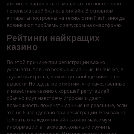
для интеграции в слот-машинах, но постепенно
перенесла свой бизнес в онлайн. В основном
аппараты построены на технологии Flash, иногда
возникают проблемы с запуском на смартфонах.
Рейтинги найкращих
казино
По этой причине при регистрации важно
указывать только реальные данные. Иначе же, в
случае выигрыша, вам могут вообще ничего не
вывести. Но здесь же отметим, что качественные
и известные казино с хорошей репутацией
обычно идут навстречу игрокам и дают
возможность поменять данные на реальные, если
это не было сделано при регистрации. Нам важно
собрать о каждом онлайн казино максимум
информации, а также досконально изучить