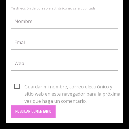
Tu dirección de correo electrónico no será publicada.
Guardar mi nombre, correo electrónico y
sitio web en este navegador para la próxima
vez que haga un comentario.