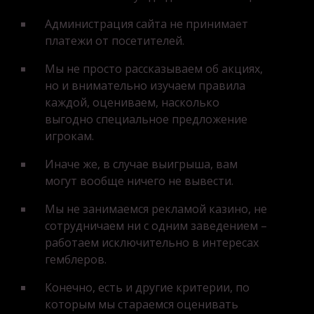
Администрация сайта не принимает
платежи от посетителей.
Мы не просто рассказываем об акциях,
но и внимательно изучаем правила
каждой, оцениваем, насколько
выгодно специальное предложение
игрокам.
Иначе же, в случае выигрыша, вам
могут вообще ничего не вывести.
Мы не занимаемся рекламой казино, не
сотрудничаем ни с одним заведением –
работаем исключительно в интересах
гемблеров.
Конечно, есть и другие критерии, по
которым мы стараемся оценивать