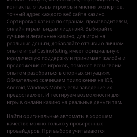
контакты, отзывы игроков и мнения экспертов,
точный адрес каждого веб сайта казино.
Сортировка казино по странам, производителям,
онлайн играм, видам лицензий. Выбирайте
лучшие и легальные казино, для игры на
реальные деньги, добавляйте отзывы о личном
опыте игры! CasinoRating имеет официальную
юридическую поддержку и принимает жалобы и
предложения от игроков, поможет всем своим
опытом разобраться в спорных ситуациях.
Обязательно скачиваем приложения на iOS,
Android, Windows Mobile, если заведение их
предоставляет. И тестируем возможности для
игры в онлайн казино на реальные деньги там.
Найти оригинальные автоматы в хорошем
качестве можно только у проверенных
провайдеров. При выборе учитываются