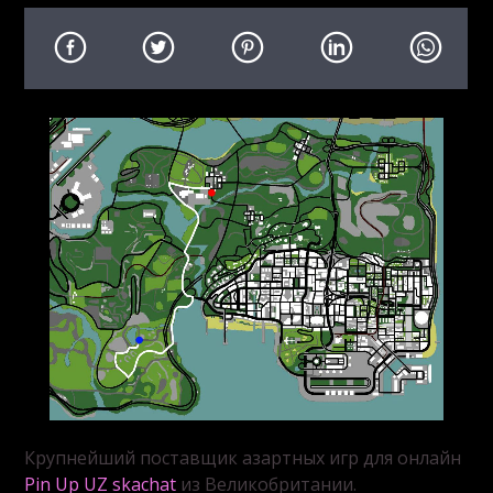
CANCIÓN ACTUAL
TÍTULO
ARTISTA
TU RADIO.NL
Крупнейший поставщик азартных игр для онлайн
Pin Up UZ skachat
из Великобритании.