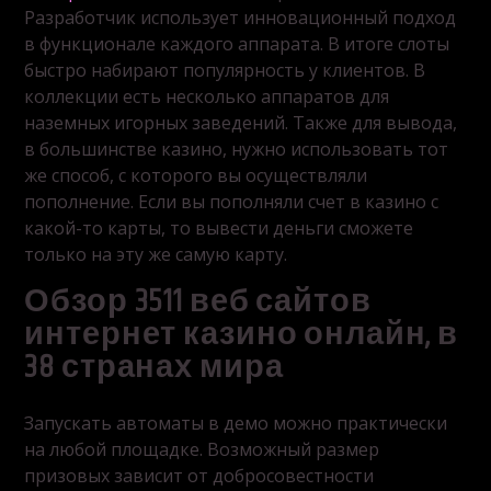
Разработчик использует инновационный подход
в функционале каждого аппарата. В итоге слоты
быстро набирают популярность у клиентов. В
коллекции есть несколько аппаратов для
наземных игорных заведений. Также для вывода,
в большинстве казино, нужно использовать тот
же способ, с которого вы осуществляли
пополнение. Если вы пополняли счет в казино с
какой-то карты, то вывести деньги сможете
только на эту же самую карту.
Обзор 3511 веб сайтов
интернет казино онлайн, в
38 странах мира
Запускать автоматы в демо можно практически
на любой площадке. Возможный размер
призовых зависит от добросовестности