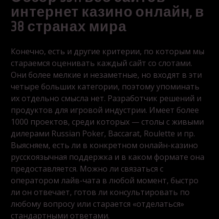
интернет казино онлайн, в
38 странах мира
Конечно, есть и другие критерии, по которым мы
стараемся оценивать каждый сайт со слотами.
Они более мелкие и незаметные, но входят в эти
четыре больших категории, поэтому упоминать
их отдельно смысла нет. Разработчик решений и
продуктов для игровой индустрии. Имеет более
1000 проектов, среди которых — столы с живыми
дилерами Russian Poker, Baccarat, Roulette и пр.
Выясняем, есть ли в конкретном онлайн-казино
русскоязычная поддержка и в каком формате она
предоставляется. Можно ли связаться с
оператором лайв-чата в любой момент, быстро
ли он отвечает, готов ли консультировать по
любому вопросу или старается «отделаться»
стандартными ответами.