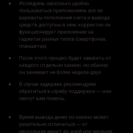
Исследуем, насколько удобно
пользоваться приложением, все ли
варианты пополнения счета и вывода
средств доступны в нем, корректно ли
функционирует приложение на
гаджетах разных типов (смартфонах,
планшетах).
После этого процесс будет зависеть от
каждого отдельно казино, но обычно
он занимает не более недели-двух.
В случае задержек рекомендуем
обратиться в службу поддержки — они
смогут вам помочь.
Время вывода денег из казино может
разительно отличаться — от
нескольких минут до дней или месяцев.