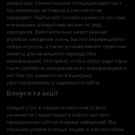
оператора. Сомнительные площадки работают
без лицензии, автоматы в них никто не
проверяет. Найти сайт онлайн казино со слотами
и игровыми аппаратами можно по ряду
критериев. Действительно качественные
игровые заведения очень быстро верифицируют
новых игроков, а также устанавливают приятные
лимиты для начального периода (без
верификации). Это нужно, чтобы игрок ради пары
тысяч рублей не заморачивался с верификацией и
мог быстро вывести свой выигрыш,
удостоверившись в надежности сайта.
Бонуси та акції
Каждое утро в нашем экспертном отделе
начинается с мониторинга новостных лент
официальных сайтов игорных заведений. Мы
первыми узнаем о новых акциях в том или ином