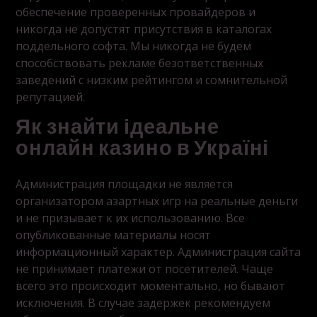
обеспечение проверенных провайдеров и
никогда не допустят присутствия в каталогах
поддельного софта. Мы никогда не будем
способствовать рекламе безответственных
заведений с низким рейтингом и сомнительной
репутацией.
Як знайти ідеальне
онлайн казино в Україні
Администрация площадки не является
организатором азартных игр на реальные деньги
и не призывает к их использованию. Все
опубликованные материалы носят
информационный характер. Администрация сайта
не принимает платежи от посетителей. Чаще
всего это происходит моментально, но бывают
исключения. В случае задержек рекомендуем