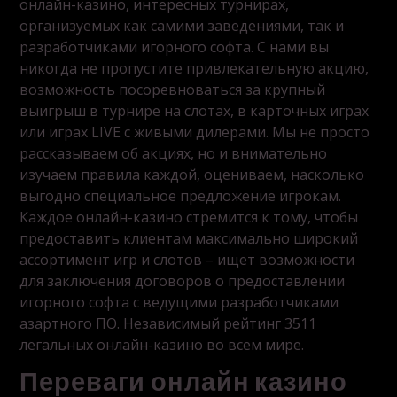
онлайн-казино, интересных турнирах,
организуемых как самими заведениями, так и
разработчиками игорного софта. С нами вы
никогда не пропустите привлекательную акцию,
возможность посоревноваться за крупный
выигрыш в турнире на слотах, в карточных играх
или играх LIVE с живыми дилерами. Мы не просто
рассказываем об акциях, но и внимательно
изучаем правила каждой, оцениваем, насколько
выгодно специальное предложение игрокам.
Каждое онлайн-казино стремится к тому, чтобы
предоставить клиентам максимально широкий
ассортимент игр и слотов – ищет возможности
для заключения договоров о предоставлении
игорного софта с ведущими разработчиками
азартного ПО. Независимый рейтинг 3511
легальных онлайн-казино во всем мире.
Переваги онлайн казино