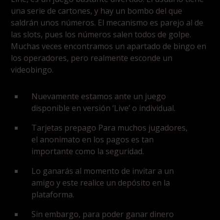
una serie de cartones, y hay un bombo del que
saldrán unos números. El mecanismo es parejo al de
las slots, pues los números salen todos de golpe.
Muchas veces encontramos un apartado de bingo en
los operadores, pero realmente esconde un
videobingo.
Nuevamente estamos ante un juego
disponible en versión ‘Live’ o individual.
Tarjetas prepago Para muchos jugadores,
el anonimato en los pagos es tan
importante como la seguridad.
Lo ganarás al momento de invitar a un
amigo y este realice un depósito en la
plataforma.
Sin embargo, para poder ganar dinero