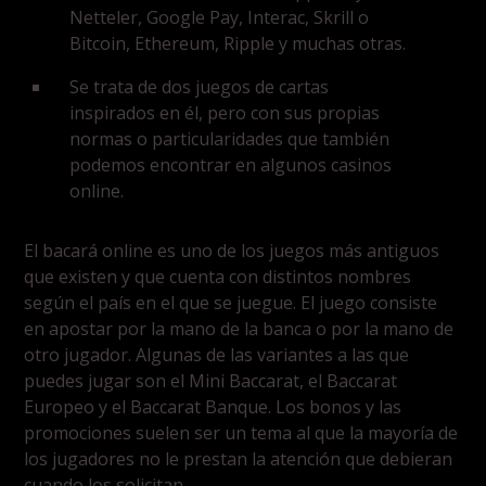
Netteler, Google Pay, Interac, Skrill o
Bitcoin, Ethereum, Ripple y muchas otras.
Se trata de dos juegos de cartas
inspirados en él, pero con sus propias
normas o particularidades que también
podemos encontrar en algunos casinos
online.
El bacará online es uno de los juegos más antiguos
que existen y que cuenta con distintos nombres
según el país en el que se juegue. El juego consiste
en apostar por la mano de la banca o por la mano de
otro jugador. Algunas de las variantes a las que
puedes jugar son el Mini Baccarat, el Baccarat
Europeo y el Baccarat Banque. Los bonos y las
promociones suelen ser un tema al que la mayoría de
los jugadores no le prestan la atención que debieran
cuando los solicitan.