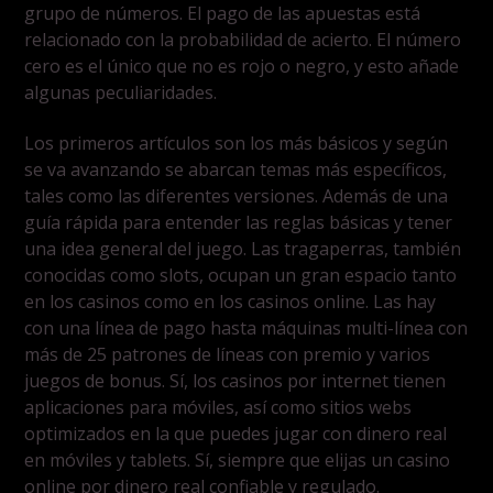
grupo de números. El pago de las apuestas está
relacionado con la probabilidad de acierto. El número
cero es el único que no es rojo o negro, y esto añade
algunas peculiaridades.
Los primeros artículos son los más básicos y según
se va avanzando se abarcan temas más específicos,
tales como las diferentes versiones. Además de una
guía rápida para entender las reglas básicas y tener
una idea general del juego. Las tragaperras, también
conocidas como slots, ocupan un gran espacio tanto
en los casinos como en los casinos online. Las hay
con una línea de pago hasta máquinas multi-línea con
más de 25 patrones de líneas con premio y varios
juegos de bonus. Sí, los casinos por internet tienen
aplicaciones para móviles, así como sitios webs
optimizados en la que puedes jugar con dinero real
en móviles y tablets. Sí, siempre que elijas un casino
online por dinero real confiable y regulado.