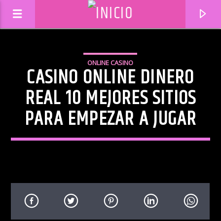
ONLINE CASINO
CASINO ONLINE DINERO
TU RADIO.NL
TU RADIO EN ESPAÑOL
REAL 10 MEJORES SITIOS
PARA EMPEZAR A JUGAR