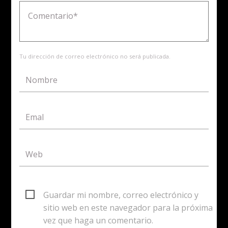
Tu dirección de correo electrónico no será publicada.
Guardar mi nombre, correo electrónico y
sitio web en este navegador para la próxima
vez que haga un comentario.