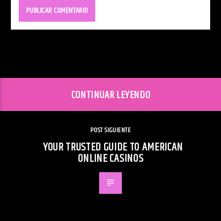
CONTINUAR LEYENDO
POST SIGUIENTE
YOUR TRUSTED GUIDE TO AMERICAN
ONLINE CASINOS