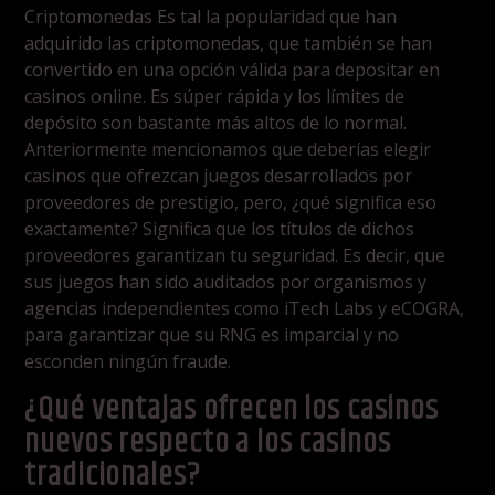
Criptomonedas Es tal la popularidad que han
adquirido las criptomonedas, que también se han
convertido en una opción válida para depositar en
casinos online. Es súper rápida y los límites de
depósito son bastante más altos de lo normal.
Anteriormente mencionamos que deberías elegir
casinos que ofrezcan juegos desarrollados por
proveedores de prestigio, pero, ¿qué significa eso
exactamente? Significa que los títulos de dichos
proveedores garantizan tu seguridad. Es decir, que
sus juegos han sido auditados por organismos y
agencias independientes como iTech Labs y eCOGRA,
para garantizar que su RNG es imparcial y no
esconden ningún fraude.
¿Qué ventajas ofrecen los casinos
nuevos respecto a los casinos
tradicionales?