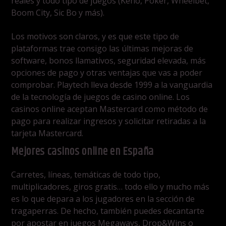
reales y todo tipo de juegos (Keno, Póker, Wheelbet,
Boom City, Sic Bo y más).
Los motivos son claros, y es que este tipo de
plataformas trae consigo las últimas mejoras de
software, bonos llamativos, seguridad elevada, más
opciones de pago y otras ventajas que vas a poder
comprobar. Playtech lleva desde 1999 a la vanguardia
de la tecnología de juegos de casino online. Los
casinos online aceptan Mastercard como método de
pago para realizar ingresos y solicitar retiradas a la
tarjeta Mastercard.
Mejores casinos online en España
Carretes, líneas, temáticas de todo tipo,
multiplicadores, giros gratis… todo ello y mucho más
es lo que depara a los jugadores en la sección de
tragaperras. De hecho, también puedes decantarte
por apostar en juegos Megaways, Drop&Wins o