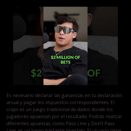
CANCIÓN ACTUAL
TÍTULO
ARTISTA
TU RADIO.NL
Es necesario declarar las ganancias en tu declaración
anual y pagar los impuestos correspondientes. El
craps es un juego tradicional de dados donde los
jugadores apuestan por el resultado. Podrás realizar
diferentes apuestas, como Pass Line y Don’t Pass
Line, es un juego bastante divertido. El usuario tiene