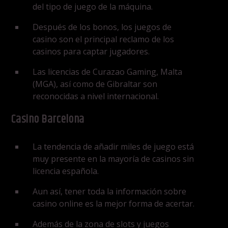
del tipo de juego de la máquina.
Después de los bonos, los juegos de
casino son el principal reclamo de los
casinos para captar jugadores.
Las licencias de Curazao Gaming, Malta
(MGA), así como de Gibraltar son
reconocidas a nivel internacional.
Casino Barcelona
La tendencia de añadir miles de juego está
muy presente en la mayoría de casinos sin
licencia española.
Aun así, tener toda la información sobre
casino online es la mejor forma de acertar.
Además de la zona de slots y juegos