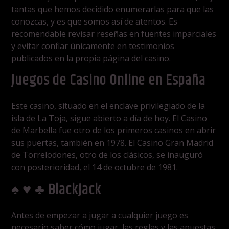
tantas que hemos decidido enumerarlas para que las
conozcas, y es que somos así de atentos. Es
recomendable revisar reseñas en fuentes imparciales
y evitar confiar únicamente en testimonios
publicados en la propia página del casino.
Juegos de Casino Online en España
Este casino, situado en el enclave privilegiado de la
isla de La Toja, sigue abierto a día de hoy. El Casino
de Marbella fue otro de los primeros casinos en abrir
sus puertas, también en 1978. El Casino Gran Madrid
de Torrelodones, otro de los clásicos, se inauguró
con posterioridad, el 14 de octubre de 1981.
♠️ ♥️ ♣️ Blackjack
Antes de empezar a jugar a cualquier juego es
necesario saber cómo jugar, las reglas y las apuestas.