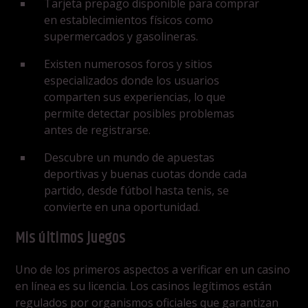
Tarjeta prepago disponible para comprar
en establecimientos físicos como
supermercados y gasolineras.
Existen numerosos foros y sitios
especializados donde los usuarios
comparten sus experiencias, lo que
permite detectar posibles problemas
antes de registrarse.
Descubre un mundo de apuestas
deportivas y buenas cuotas donde cada
partido, desde fútbol hasta tenis, se
convierte en una oportunidad.
Mis últimos juegos
Uno de los primeros aspectos a verificar en un casino
en línea es su licencia. Los casinos legítimos están
regulados por organismos oficiales que garantizan