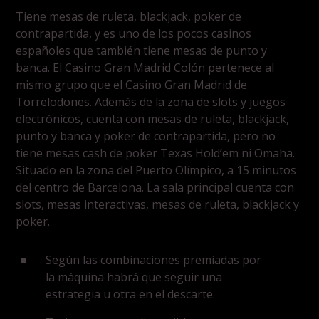
Tiene mesas de ruleta, blackjack, poker de
contrapartida, y es uno de los pocos casinos
españoles que también tiene mesas de punto y
banca. El Casino Gran Madrid Colón pertenece al
mismo grupo que el Casino Gran Madrid de
Torrelodones. Además de la zona de slots y juegos
electrónicos, cuenta con mesas de ruleta, blackjack,
punto y banca y poker de contrapartida, pero no
tiene mesas cash de poker Texas Hold’em ni Omaha.
Situado en la zona del Puerto Olímpico, a 15 minutos
del centro de Barcelona. La sala principal cuenta con
slots, mesas interactivas, mesas de ruleta, blackjack y
poker.
Según las combinaciones premiadas por
la máquina habrá que seguir una
estrategia u otra en el descarte.