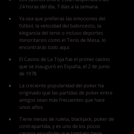
24 horas del día, 7 días a la semana.
Ya sea que prefieras las emociones del
fútbol, la velocidad del baloncesto, la
elegancia del tenis o incluso deportes
minoritarios como el Tenis de Mesa, lo
encontrarás todo aquí.
El Casino de La Toja fue el primer casino
que se inauguró en España, el 2 de junio
de 1978.
La creciente popularidad del poker ha
originado que las partidas de poker entre
amigos sean más frecuentes que hace
unos años.
Tiene mesas de ruleta, blackjack, poker de
contrapartida, y es uno de los pocos
casinos españoles que también tiene