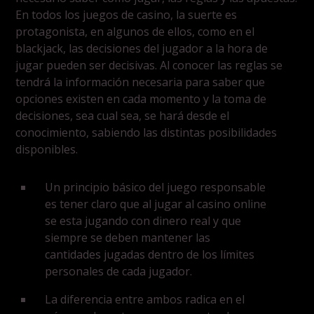
En todos los juegos de casino, la suerte es
protagonista, en algunos de ellos, como en el
blackjack, las decisiones del jugador a la hora de
jugar pueden ser decisivas. Al conocer las reglas se
tendrá la información necesaria para saber que
opciones existen en cada momento y la toma de
decisiones, sea cual sea, se hará desde el
conocimiento, sabiendo las distintas posibilidades
disponibles.
Un principio básico del juego responsable
es tener claro que al jugar al casino online
se esta jugando con dinero real y que
siempre se deben mantener las
cantidades jugadas dentro de los límites
personales de cada jugador.
La diferencia entre ambos radica en el