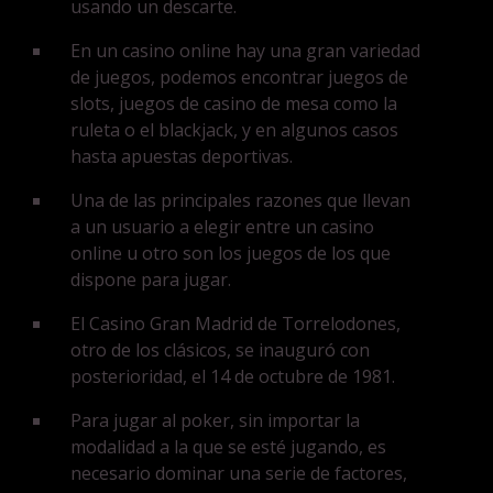
usando un descarte.
En un casino online hay una gran variedad
de juegos, podemos encontrar juegos de
slots, juegos de casino de mesa como la
ruleta o el blackjack, y en algunos casos
hasta apuestas deportivas.
Una de las principales razones que llevan
a un usuario a elegir entre un casino
online u otro son los juegos de los que
dispone para jugar.
El Casino Gran Madrid de Torrelodones,
otro de los clásicos, se inauguró con
posterioridad, el 14 de octubre de 1981.
Para jugar al poker, sin importar la
modalidad a la que se esté jugando, es
necesario dominar una serie de factores,