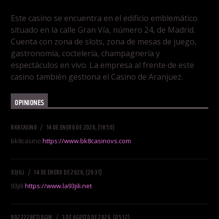
Este casino se encuentra en el edificio emblemático
situado en la calle Gran Vía, número 24, de Madrid.
Cuenta con zona de slots, zona de mesas de juego,
gastronomía, coctelería, champagnería y
espectáculos en vivo. La empresa al frente de este
casino también gestiona el Casino de Aranjuez.
OPINIONES
BK8CASINO
/
14 DE ENERO DE 2026, (18:50)
bk8casino
https://www.bk8casinovs.com
93JILI
/
14 DE ENERO DE 2026, (20:31)
93jili
https://www.la93jili.net
BD2222BETLOGIN
/
3 DE AGOSTO DE 2026, (05:12)