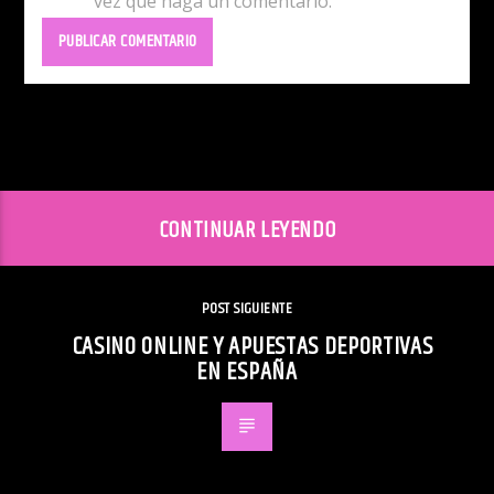
vez que haga un comentario.
CONTINUAR LEYENDO
POST SIGUIENTE
CASINO ONLINE Y APUESTAS DEPORTIVAS
EN ESPAÑA