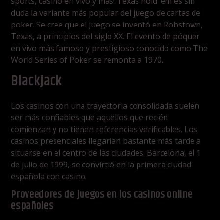
sports, casino en vivo y más. Texas hold ‘em es sin
duda la variante más popular del juego de cartas de
poker. Se cree que el juego se inventó en Robstown,
Texas, a principios del siglo XX. El evento de póquer
en vivo más famoso y prestigioso conocido como The
World Series of Poker se remonta a 1970.
Blackjack
Los casinos con una trayectoria consolidada suelen
ser más confiables que aquellos que recién
comienzan y no tienen referencias verificables. Los
casinos presenciales llegarían bastante más tarde a
situarse en el centro de las ciudades. Barcelona, el 1
de julio de 1999, se convirtió en la primera ciudad
española con casino.
Proveedores de juegos en los casinos online
españoles