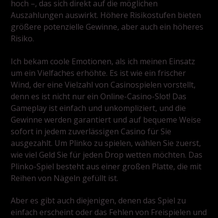
hoch –, das sich direkt auf die möglichen
Auszahlungen auswirkt. Höhere Risikostufen bieten
größere potenzielle Gewinne, aber auch ein höheres
Risiko.
Ich bekam coole Emotionen, als ich meinen Einsatz
um ein Vielfaches erhöhte. Es ist wie ein frischer
Wind, der eine Vielzahl von Casinospielen vorstellt,
denn es ist nicht nur ein Online-Casino-Slot! Das
Gameplay ist einfach und unkompliziert, und die
Gewinne werden garantiert und auf bequeme Weise
sofort in jedem zuverlässigen Casino für Sie
ausgezahlt. Um Plinko zu spielen, wählen Sie zuerst,
wie viel Geld Sie für jeden Drop wetten möchten. Das
Plinko-Spiel besteht aus einer großen Platte, die mit
Reihen von Nägeln gefüllt ist.
Aber es gibt auch diejenigen, denen das Spiel zu
einfach erscheint oder das Fehlen von Freispielen und