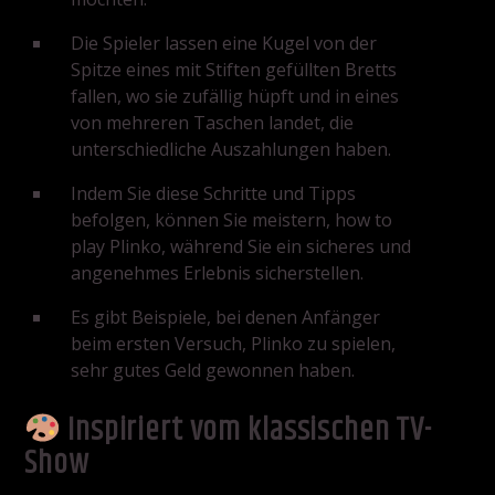
Die Spieler lassen eine Kugel von der
Spitze eines mit Stiften gefüllten Bretts
fallen, wo sie zufällig hüpft und in eines
von mehreren Taschen landet, die
unterschiedliche Auszahlungen haben.
Indem Sie diese Schritte und Tipps
befolgen, können Sie meistern, how to
play Plinko, während Sie ein sicheres und
angenehmes Erlebnis sicherstellen.
Es gibt Beispiele, bei denen Anfänger
beim ersten Versuch, Plinko zu spielen,
sehr gutes Geld gewonnen haben.
Inspiriert vom klassischen TV-
Show