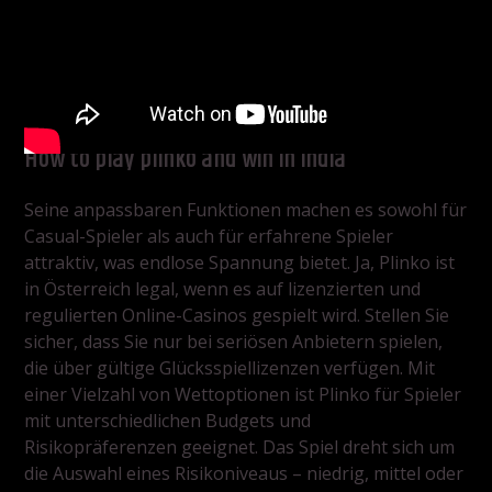
How to play plinko and win in india
Seine anpassbaren Funktionen machen es sowohl für
Casual-Spieler als auch für erfahrene Spieler
attraktiv, was endlose Spannung bietet. Ja, Plinko ist
in Österreich legal, wenn es auf lizenzierten und
regulierten Online-Casinos gespielt wird. Stellen Sie
sicher, dass Sie nur bei seriösen Anbietern spielen,
die über gültige Glücksspiellizenzen verfügen. Mit
einer Vielzahl von Wettoptionen ist Plinko für Spieler
mit unterschiedlichen Budgets und
Risikopräferenzen geeignet. Das Spiel dreht sich um
die Auswahl eines Risikoniveaus – niedrig, mittel oder