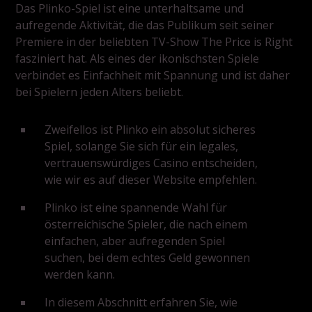
Das Plinko-Spiel ist eine unterhaltsame und
aufregende Aktivität, die das Publikum seit seiner
Premiere in der beliebten TV-Show The Price is Right
fasziniert hat. Als eines der ikonischsten Spiele
verbindet es Einfachheit mit Spannung und ist daher
bei Spielern jeden Alters beliebt.
Zweifellos ist Plinko ein absolut sicheres
Spiel, solange Sie sich für ein legales,
vertrauenswürdiges Casino entscheiden,
wie wir es auf dieser Website empfehlen.
Plinko ist eine spannende Wahl für
österreichische Spieler, die nach einem
einfachen, aber aufregenden Spiel
suchen, bei dem echtes Geld gewonnen
werden kann.
In diesem Abschnitt erfahren Sie, wie