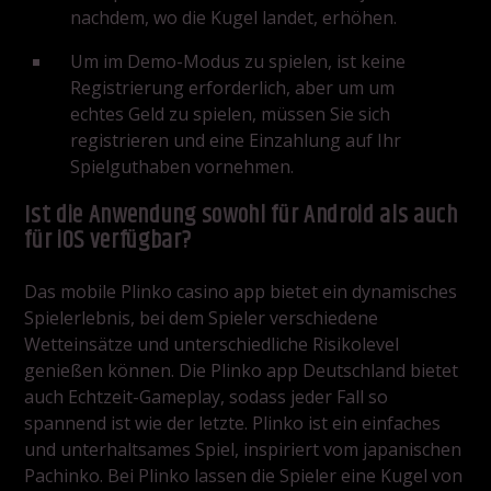
nachdem, wo die Kugel landet, erhöhen.
Um im Demo-Modus zu spielen, ist keine
Registrierung erforderlich, aber um um
echtes Geld zu spielen, müssen Sie sich
registrieren und eine Einzahlung auf Ihr
Spielguthaben vornehmen.
Ist die Anwendung sowohl für Android als auch
für iOS verfügbar?
Das mobile Plinko casino app bietet ein dynamisches
Spielerlebnis, bei dem Spieler verschiedene
Wetteinsätze und unterschiedliche Risikolevel
genießen können. Die Plinko app Deutschland bietet
auch Echtzeit-Gameplay, sodass jeder Fall so
spannend ist wie der letzte. Plinko ist ein einfaches
und unterhaltsames Spiel, inspiriert vom japanischen
Pachinko. Bei Plinko lassen die Spieler eine Kugel von