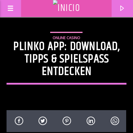
ONLINE CASINO
PLINKO APP: DOWNLOAD,
TU RADIO.NL
TU RADIO EN ESPAÑOL
TIPPS & SPIELSPASS E
NTDECKEN