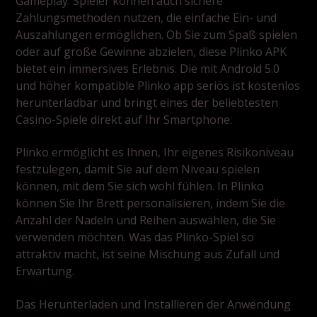
Gameplay. Spieler können auch sichere
Zahlungsmethoden nutzen, die einfache Ein- und
Auszahlungen ermöglichen. Ob Sie zum Spaß spielen
oder auf große Gewinne abzielen, diese Plinko APK
bietet ein immersives Erlebnis. Die mit Android 5.0
und höher kompatible Plinko app seriös ist kostenlos
herunterladbar und bringt eines der beliebtesten
Casino-Spiele direkt auf Ihr Smartphone.
Plinko ermöglicht es Ihnen, Ihr eigenes Risikoniveau
festzulegen, damit Sie auf dem Niveau spielen
können, mit dem Sie sich wohl fühlen. In Plinko
können Sie Ihr Brett personalisieren, indem Sie die
Anzahl der Nadeln und Reihen auswählen, die Sie
verwenden möchten. Was das Plinko-Spiel so
attraktiv macht, ist seine Mischung aus Zufall und
Erwartung.
Das Herunterladen und Installieren der Anwendung