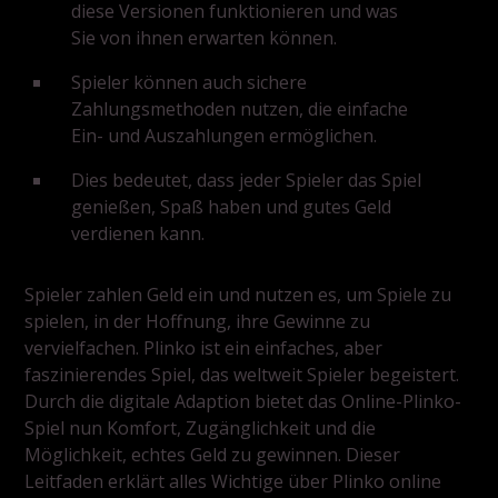
diese Versionen funktionieren und was
Sie von ihnen erwarten können.
Spieler können auch sichere
Zahlungsmethoden nutzen, die einfache
Ein- und Auszahlungen ermöglichen.
Dies bedeutet, dass jeder Spieler das Spiel
genießen, Spaß haben und gutes Geld
verdienen kann.
Spieler zahlen Geld ein und nutzen es, um Spiele zu
spielen, in der Hoffnung, ihre Gewinne zu
vervielfachen. Plinko ist ein einfaches, aber
faszinierendes Spiel, das weltweit Spieler begeistert.
Durch die digitale Adaption bietet das Online-Plinko-
Spiel nun Komfort, Zugänglichkeit und die
Möglichkeit, echtes Geld zu gewinnen. Dieser
Leitfaden erklärt alles Wichtige über Plinko online