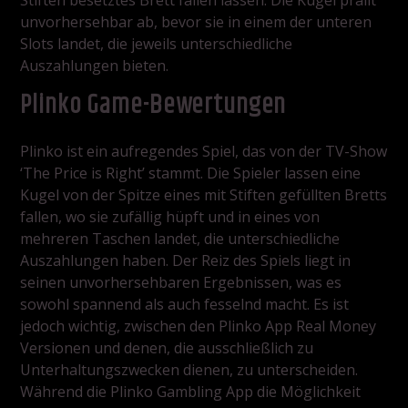
unvorhersehbar ab, bevor sie in einem der unteren
Slots landet, die jeweils unterschiedliche
Auszahlungen bieten.
Plinko Game-Bewertungen
Plinko ist ein aufregendes Spiel, das von der TV-Show
‘The Price is Right’ stammt. Die Spieler lassen eine
Kugel von der Spitze eines mit Stiften gefüllten Bretts
fallen, wo sie zufällig hüpft und in eines von
mehreren Taschen landet, die unterschiedliche
Auszahlungen haben. Der Reiz des Spiels liegt in
seinen unvorhersehbaren Ergebnissen, was es
sowohl spannend als auch fesselnd macht. Es ist
jedoch wichtig, zwischen den Plinko App Real Money
Versionen und denen, die ausschließlich zu
Unterhaltungszwecken dienen, zu unterscheiden.
Während die Plinko Gambling App die Möglichkeit