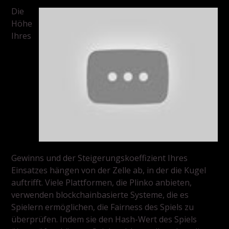
Die
Höhe
Ihres
Gewinns und der Steigerungskoeffizient Ihres
Einsatzes hängen von der Zelle ab, in der die Kugel
auftrifft. Viele Plattformen, die Plinko anbieten,
verwenden blockchainbasierte Systeme, die es
Spielern ermöglichen, die Fairness des Spiels zu
überprüfen. Indem sie den Hash-Wert des Spiels