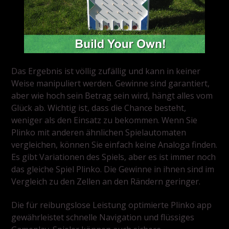
Das Ergebnis ist völlig zufällig und kann in keiner
Weise manipuliert werden. Gewinne sind garantiert,
aber wie hoch sein Betrag sein wird, hängt alles vom
Glück ab. Wichtig ist, dass die Chance besteht,
weniger als den Einsatz zu bekommen. Wenn Sie
Plinko mit anderen ähnlichen Spielautomaten
vergleichen, können Sie einfach keine Analoga finden.
Es gibt Variationen des Spiels, aber es ist immer noch
das gleiche Spiel Plinko. Die Gewinne in ihnen sind im
Vergleich zu den Zellen an den Rändern geringer.
Die für reibungslose Leistung optimierte Plinko app
gewährleistet schnelle Navigation und flüssiges