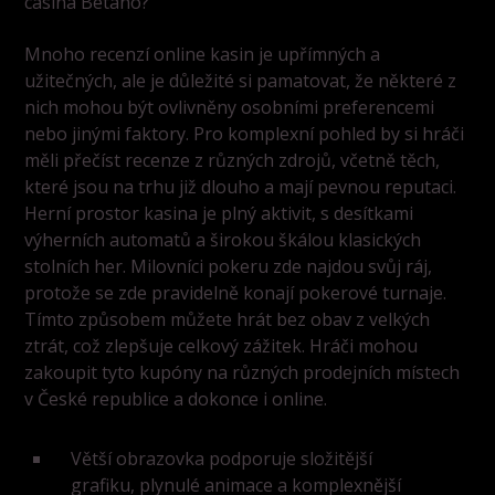
casina Betano?
Mnoho recenzí online kasin je upřímných a
užitečných, ale je důležité si pamatovat, že některé z
nich mohou být ovlivněny osobními preferencemi
nebo jinými faktory. Pro komplexní pohled by si hráči
měli přečíst recenze z různých zdrojů, včetně těch,
které jsou na trhu již dlouho a mají pevnou reputaci.
Herní prostor kasina je plný aktivit, s desítkami
výherních automatů a širokou škálou klasických
stolních her. Milovníci pokeru zde najdou svůj ráj,
protože se zde pravidelně konají pokerové turnaje.
Tímto způsobem můžete hrát bez obav z velkých
ztrát, což zlepšuje celkový zážitek. Hráči mohou
zakoupit tyto kupóny na různých prodejních místech
v České republice a dokonce i online.
Větší obrazovka podporuje složitější
grafiku, plynulé animace a komplexnější