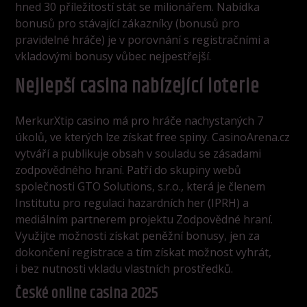
hned 30 příležitostí stát se milionářem. Nabídka
bonusů pro stávající zákazníky (bonusů pro
pravidelné hráče) je v porovnání s registračními a
vkladovými bonusy vůbec nejpestřejší.
Nejlepší casina nabízející loterie
MerkurXtip casino má pro hráče nachystaných 7
úkolů, ve kterých lze získat free spiny. CasinoArena.cz
vytváří a publikuje obsah v souladu se zásadami
zodpovědného hraní. Patří do skupiny webů
společnosti GTO Solutions, s.r.o., která je členem
Institutu pro regulaci hazardních her (IPRH) a
mediálním partnerem projektu Zodpovědné hraní.
Využijte možnosti získat peněžní bonusy, jen za
dokončení registrace a tím získat možnost vyhrát,
i bez nutnosti vkladu vlastních prostředků.
České online casina 2025