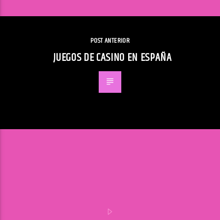
POST ANTERIOR
JUEGOS DE CASINO EN ESPAÑA