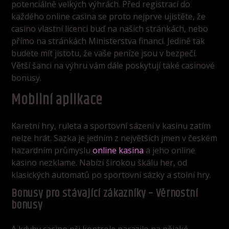
potenciálně velkých výhrách. Před registrací do
každého online casina se proto nejprve ujistěte, že
casino vlastní licenci buď na našich stránkách, nebo
přímo na stránkách Ministerstva financí. Jedině tak
budete mít jistotu, že vaše peníze jsou v bezpečí.
Větší šanci na výhru vám dále poskytují také casinové
bonusy.
Mobilní aplikace
Karetní hry, ruleta a sportovní sázení v kasinu zatím
nelze hrát. Sazka je jedním z největších jmen v českém
hazardním průmyslu
online kasina
a jeho online
kasino nezklame. Nabízí širokou škálu her, od
klasických automatů po sportovní sázky a stolní hry.
Bonusy pro stávající zákazníky – Věrnostní
bonusy
A kdyby casino při kontrole narazilo na nějaké