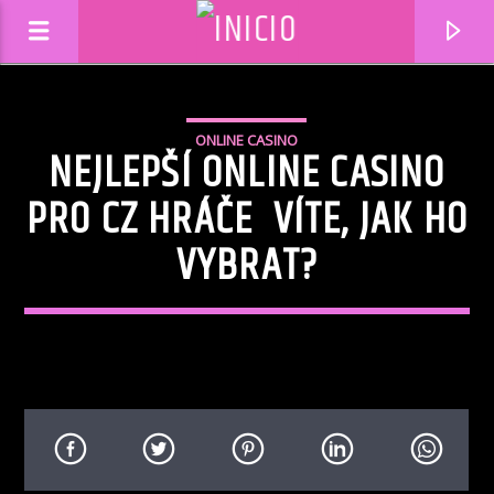
ONLINE CASINO
NEJLEPŠÍ ONLINE CASINO
TU RADIO.NL
TU RADIO EN ESPAÑOL
PRO CZ HRÁČE ️ VÍTE, JAK HO
VYBRAT?