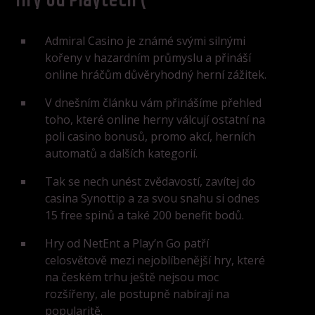
Hry od Playtech (
Admiral Casino je známé svými silnými
kořeny v hazardním průmyslu a přináší
online hráčům důvěryhodný herní zážitek.
V dnešním článku vám přinášíme přehled
toho, které online herny válcují ostatní na
poli casino bonusů, promo akcí, herních
automatů a dalších kategorií.
Tak se nech unést zvědavostí, zavítej do
casina Synottip a za svou snahu si odnes
15 free spinů a také 200 benefit bodů.
Hry od NetEnt a Play’n Go patří
celosvětově mezi nejoblíbenější hry, které
na českém trhu ještě nejsou moc
rozšířeny, ale postupně nabírají na
popularitě.