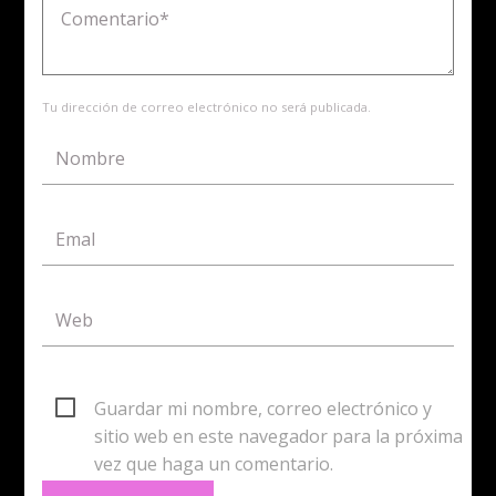
Tu dirección de correo electrónico no será publicada.
Guardar mi nombre, correo electrónico y
sitio web en este navegador para la próxima
vez que haga un comentario.