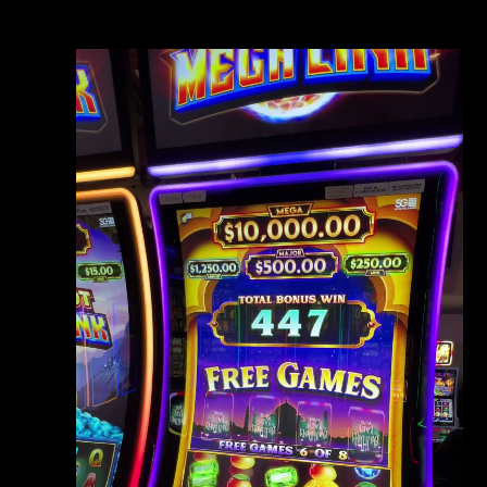
CANCIÓN ACTUAL
TÍTULO
ARTISTA
TU RADIO.NL