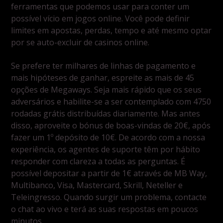
ferramentas que podemos usar para conter um
possível vício em jogos online. Você pode definir
limites em apostas, perdas, tempo e até mesmo optar
por se auto-excluir de casinos online.
Se prefere ter milhares de linhas de pagamento e
mais hipóteses de ganhar, espreite as mais de 45
opções de Megaways. Seja mais rápido que os seus
adversários e habilite-se a ser contemplado com 4750
rodadas grátis distribuídas diariamente. Mas antes
disso, aproveite o bónus de boas-vindas de 20€, após
fazer um 1º depósito de 10€. De acordo com a nossa
experiência, os agentes de suporte têm por hábito
responder com clareza a todas as perguntas. É
possível depositar a partir de 1€ através de MB Way,
Multibanco, Visa, Mastercard, Skrill, Neteller e
Teleingresso. Quando surgir um problema, contacte
o chat ao vivo e terá as suas respostas em poucos
minutos.