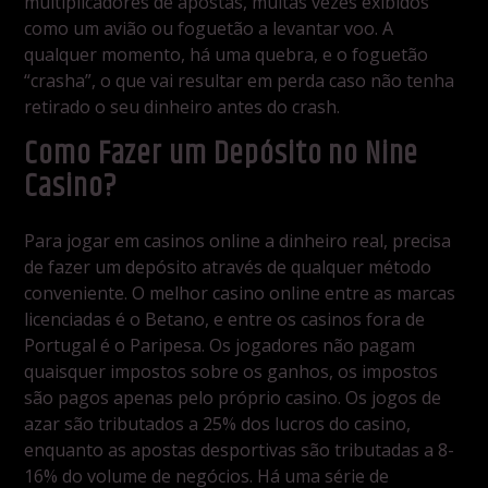
multiplicadores de apostas, muitas vezes exibidos
como um avião ou foguetão a levantar voo. A
qualquer momento, há uma quebra, e o foguetão
“crasha”, o que vai resultar em perda caso não tenha
retirado o seu dinheiro antes do crash.
Como Fazer um Depósito no Nine
Casino?
Para jogar em casinos online a dinheiro real, precisa
de fazer um depósito através de qualquer método
conveniente. O melhor casino online entre as marcas
licenciadas é o Betano, e entre os casinos fora de
Portugal é o Paripesa. Os jogadores não pagam
quaisquer impostos sobre os ganhos, os impostos
são pagos apenas pelo próprio casino. Os jogos de
azar são tributados a 25% dos lucros do casino,
enquanto as apostas desportivas são tributadas a 8-
16% do volume de negócios. Há uma série de