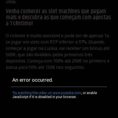
úteis.
Venha conhecer as slot machines que pagam
mais e descubra as que começam com apostas
a 1 cêntimo!
O rollover é muito acessível e pode ser de apenas 1x,
se jogar em slots com RTP inferior a 97%. Quando
começar a jogar na Luckia, vai receber um bónus até
500€, que são divididos pelos primeiros três
depósitos. Começa com 100% até 200€ no primeiro e
passa para 50% até 150€ nos seguintes.