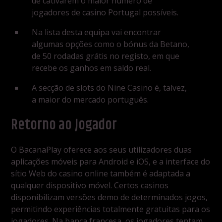
de cativarem o maior número de
jogadores de casino Portugal possíveis.
Na lista desta equipa vai encontrar
algumas opções como o bónus da Betano,
de 50 rodadas grátis no registo, em que
recebe os ganhos em saldo real.
A secção de slots do Nine Casino é, talvez,
a maior do mercado português.
Retorno ao Jogador
O BacanaPlay oferece aos seus utilizadores duas
aplicações móveis para Android e iOS, e a interface do
sítio Web do casino online também é adaptada a
qualquer dispositivo móvel. Certos casinos
disponibilizam versões demo de determinados jogos,
permitindo experiências totalmente gratuitas para os
jogadores. Na banca francesa, os jogadores tentam