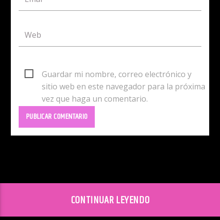
Guardar mi nombre, correo electrónico y
sitio web en este navegador para la próxima
vez que haga un comentario.
CONTINUAR LEYENDO