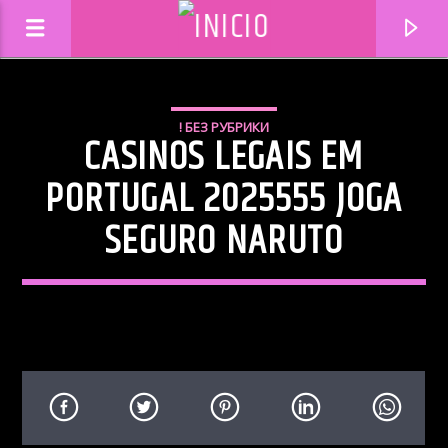
! БЕЗ РУБРИКИ
CASINOS LEGAIS EM
TU RADIO.NL
TU RADIO EN ESPAÑOL
PORTUGAL 2025555 JOGA
SEGURO NARUTO