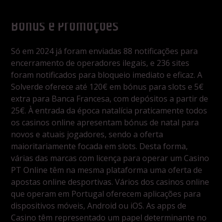
Bónus e Promoções
Só em 2024 já foram enviadas 88 notificações para
encerramento de operadores ilegais, e 236 sites
foram notificados para bloqueio imediato e eficaz. A
Solverde oferece até 120€ em bónus para slots e 5€
extra para Banca Francesa, com depósitos a partir de
25€. À entrada da época natalícia praticamente todos
os casinos online apresentam bónus de natal para
novos e atuais jogadores, sendo a oferta
maioritariamente focada em slots. Desta forma,
várias das marcas com licença para operar um Casino
PT Online têm na mesma plataforma uma oferta de
apostas online desportivas. Vários dos casinos online
que operam em Portugal oferecem aplicações para
dispositivos móveis, Android ou iOS. As apps de
Casino têm representado um papel determinante no