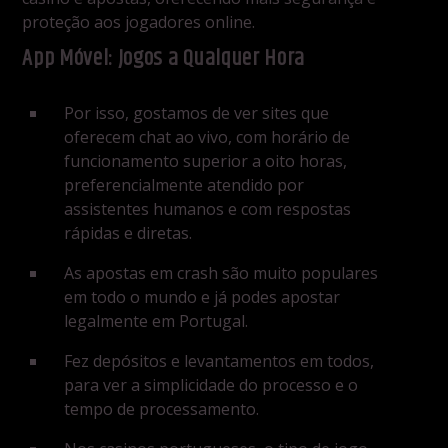
proteção aos jogadores online.
App Móvel: Jogos a Qualquer Hora
Por isso, gostamos de ver sites que
oferecem chat ao vivo, com horário de
funcionamento superior a oito horas,
preferencialmente atendido por
assistentes humanos e com respostas
rápidas e diretas.
As apostas em crash são muito populares
em todo o mundo e já podes apostar
legalmente em Portugal.
Fez depósitos e levantamentos em todos,
para ver a simplicidade do processo e o
tempo de processamento.