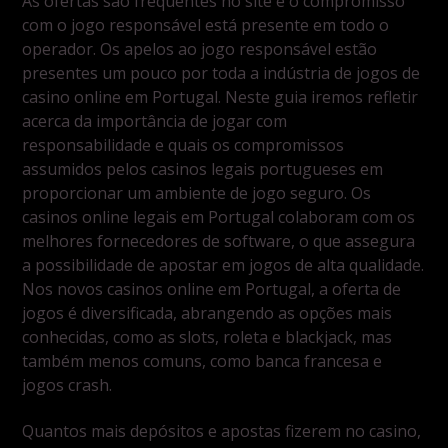
As ofertas são frequentes no site e o compromisso
com o jogo responsável está presente em todo o
operador. Os apelos ao jogo responsável estão
presentes um pouco por toda a indústria de jogos de
casino online em Portugal. Neste guia iremos refletir
acerca da importância de jogar com
responsabilidade e quais os compromissos
assumidos pelos casinos legais portugueses em
proporcionar um ambiente de jogo seguro. Os
casinos online legais em Portugal colaboram com os
melhores fornecedores de software, o que assegura
a possibilidade de apostar em jogos de alta qualidade.
Nos novos casinos online em Portugal, a oferta de
jogos é diversificada, abrangendo as opções mais
conhecidas, como as slots, roleta e blackjack, mas
também menos comuns, como banca francesa e
jogos crash.
Quantos mais depósitos e apostas fizerem no casino,