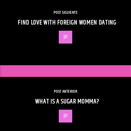
POST SIGUIENTE
FIND LOVE WITH FOREIGN WOMEN DATING
POST ANTERIOR
WHAT IS A SUGAR MOMMA?