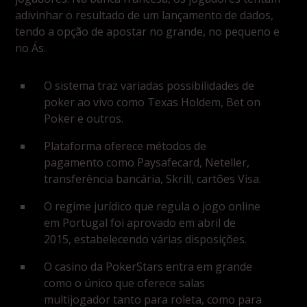
adivinhar o resultado de um lançamento de dados,
tendo a opção de apostar no grande, no pequeno e
no Ás.
O sistema traz variadas possibilidades de
poker ao vivo como Texas Holdem, Bet on
Poker e outros.
Plataforma oferece métodos de
pagamento como Paysafecard, Neteller,
transferência bancária, Skrill, cartões Visa.
O regime jurídico que regula o jogo online
em Portugal foi aprovado em abril de
2015, estabelecendo várias disposições.
O casino da PokerStars entra em grande
como o único que oferece salas
multijogador tanto para roleta, como para