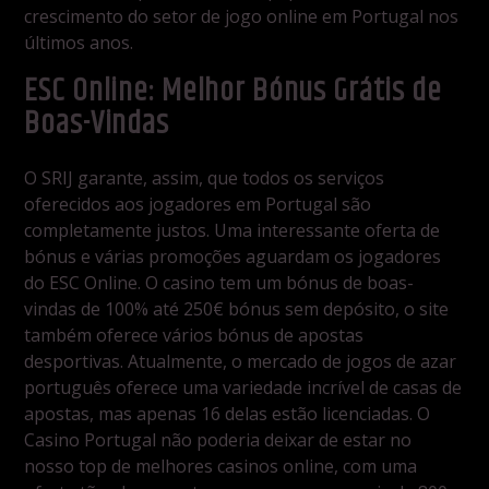
crescimento do setor de jogo online em Portugal nos
últimos anos.
ESC Online: Melhor Bónus Grátis de
Boas-Vindas
O SRIJ garante, assim, que todos os serviços
oferecidos aos jogadores em Portugal são
completamente justos. Uma interessante oferta de
bónus e várias promoções aguardam os jogadores
do ESC Online. O casino tem um bónus de boas-
vindas de 100% até 250€ bónus sem depósito, o site
também oferece vários bónus de apostas
desportivas. Atualmente, o mercado de jogos de azar
português oferece uma variedade incrível de casas de
apostas, mas apenas 16 delas estão licenciadas. O
Casino Portugal não poderia deixar de estar no
nosso top de melhores casinos online, com uma