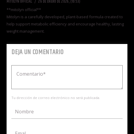
MITOLYN OFFICIAL
/
26 DE ENERO DE 2026, (10:53)
**mitolyn official**
Mitolyn is a carefully developed, plant-based formula created to
help support metabolic efficiency and encourage healthy, lasting
weight management.
DEJA UN COMENTARIO
Tu dirección de correo electrónico no será publicada.